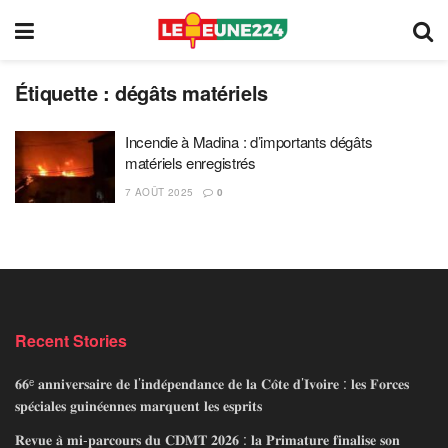
Étiquette :
dégâts matériels
Incendie à Madina : d’importants dégâts
matériels enregistrés
7 AOÛT 2025
0
Recent Stories
𝟔𝟔ᵉ 𝐚𝐧𝐧𝐢𝐯𝐞𝐫𝐬𝐚𝐢𝐫𝐞 𝐝𝐞 𝐥’𝐢𝐧𝐝𝐞́𝐩𝐞𝐧𝐝𝐚𝐧𝐜𝐞 𝐝𝐞 𝐥𝐚 𝐂𝐨̂𝐭𝐞 𝐝’𝐈𝐯𝐨𝐢𝐫𝐞 : 𝐥𝐞𝐬 𝐅𝐨𝐫𝐜𝐞𝐬
𝐬𝐩𝐞́𝐜𝐢𝐚𝐥𝐞𝐬 𝐠𝐮𝐢𝐧𝐞́𝐞𝐧𝐧𝐞𝐬 𝐦𝐚𝐫𝐪𝐮𝐞𝐧𝐭 𝐥𝐞𝐬 𝐞𝐬𝐩𝐫𝐢𝐭𝐬
𝐑𝐞𝐯𝐮𝐞 𝐚̀ 𝐦𝐢-𝐩𝐚𝐫𝐜𝐨𝐮𝐫𝐬 𝐝𝐮 𝐂𝐃𝐌𝐓 𝟐𝟎𝟐𝟔 : 𝐥𝐚 𝐏𝐫𝐢𝐦𝐚𝐭𝐮𝐫𝐞 𝐟𝐢𝐧𝐚𝐥𝐢𝐬𝐞 𝐬𝐨𝐧