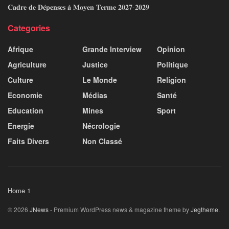
𝐂𝐚𝐝𝐫𝐞 𝐝𝐞 𝐃𝐞́𝐩𝐞𝐧𝐬𝐞𝐬 𝐚̀ 𝐌𝐨𝐲𝐞𝐧 𝐓𝐞𝐫𝐦𝐞 𝟐𝟎𝟐𝟕-𝟐𝟎𝟐𝟗
Categories
Afrique
Grande Interview
Opinion
Agriculture
Justice
Politique
Culture
Le Monde
Religion
Economie
Médias
Santé
Education
Mines
Sport
Energie
Nécrologie
Faits Divers
Non Classé
Home 1
© 2026
JNews
- Premium WordPress news & magazine theme by
Jegtheme
.