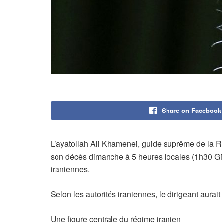
Share on Facebook
L’ayatollah
Ali Khamenei
, guide suprême de la R
son décès dimanche à 5 heures locales (1h30 GM
iraniennes.
Selon les autorités iraniennes, le dirigeant aurai
Une figure centrale du régime iranien