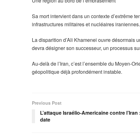
Une région au bord de l’embrasement
Sa mort intervient dans un contexte d’extrême te
infrastructures militaires et nucléaires iranienn
La disparition d’Ali Khamenei ouvre désormais un
devra désigner son successeur, un processus susc
Au-delà de l’Iran, c’est l’ensemble du Moyen-Orien
géopolitique déjà profondément instable.
Previous Post
L’attaque Israélio-Americaine contre l’Iran 
date