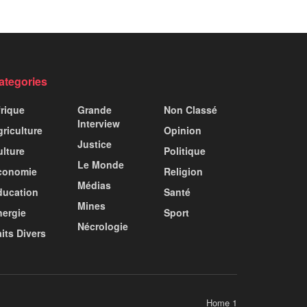
ategories
frique
Grande
Non Classé
Interview
riculture
Opinion
Justice
ulture
Politique
Le Monde
conomie
Religion
Médias
ducation
Santé
Mines
nergie
Sport
Nécrologie
its Divers
Home 1