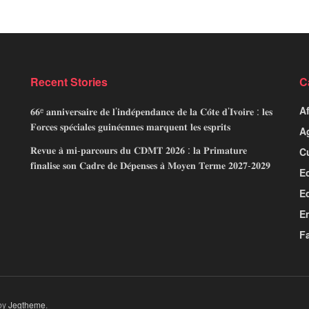
Recent Stories
C
A
𝟔𝟔ᵉ 𝐚𝐧𝐧𝐢𝐯𝐞𝐫𝐬𝐚𝐢𝐫𝐞 𝐝𝐞 𝐥’𝐢𝐧𝐝𝐞́𝐩𝐞𝐧𝐝𝐚𝐧𝐜𝐞 𝐝𝐞 𝐥𝐚 𝐂𝐨̂𝐭𝐞 𝐝’𝐈𝐯𝐨𝐢𝐫𝐞 : 𝐥𝐞𝐬
𝐅𝐨𝐫𝐜𝐞𝐬 𝐬𝐩𝐞́𝐜𝐢𝐚𝐥𝐞𝐬 𝐠𝐮𝐢𝐧𝐞́𝐞𝐧𝐧𝐞𝐬 𝐦𝐚𝐫𝐪𝐮𝐞𝐧𝐭 𝐥𝐞𝐬 𝐞𝐬𝐩𝐫𝐢𝐭𝐬
Ag
𝐑𝐞𝐯𝐮𝐞 𝐚̀ 𝐦𝐢-𝐩𝐚𝐫𝐜𝐨𝐮𝐫𝐬 𝐝𝐮 𝐂𝐃𝐌𝐓 𝟐𝟎𝟐𝟔 : 𝐥𝐚 𝐏𝐫𝐢𝐦𝐚𝐭𝐮𝐫𝐞
C
𝐟𝐢𝐧𝐚𝐥𝐢𝐬𝐞 𝐬𝐨𝐧 𝐂𝐚𝐝𝐫𝐞 𝐝𝐞 𝐃𝐞́𝐩𝐞𝐧𝐬𝐞𝐬 𝐚̀ 𝐌𝐨𝐲𝐞𝐧 𝐓𝐞𝐫𝐦𝐞 𝟐𝟎𝟐𝟕-𝟐𝟎𝟐𝟗
E
E
E
Fa
by
Jegtheme
.