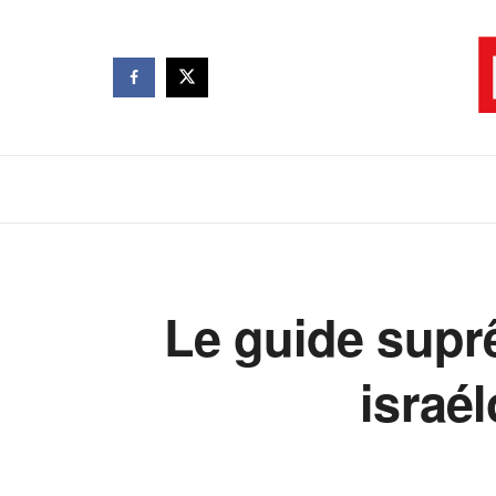
Le guide suprê
israé