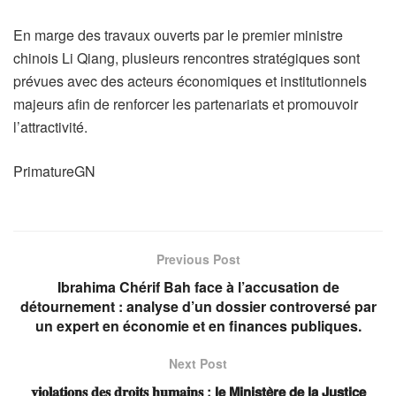
En marge des travaux ouverts par le premier ministre
chinois Li Qiang, plusieurs rencontres stratégiques sont
prévues avec des acteurs économiques et institutionnels
majeurs afin de renforcer les partenariats et promouvoir
l’attractivité.
PrimatureGN
Previous Post
Ibrahima Chérif Bah face à l’accusation de
détournement : analyse d’un dossier controversé par
un expert en économie et en finances publiques.
Next Post
𝐯𝐢𝐨𝐥𝐚𝐭𝐢𝐨𝐧𝐬 𝐝𝐞𝐬 𝐝𝐫𝐨𝐢𝐭𝐬 𝐡𝐮𝐦𝐚𝐢𝐧𝐬 : 𝗹𝗲 𝗠𝗶𝗻𝗶𝘀𝘁𝗲̀𝗿𝗲 𝗱𝗲 𝗹𝗮 𝗝𝘂𝘀𝘁𝗶𝗰𝗲