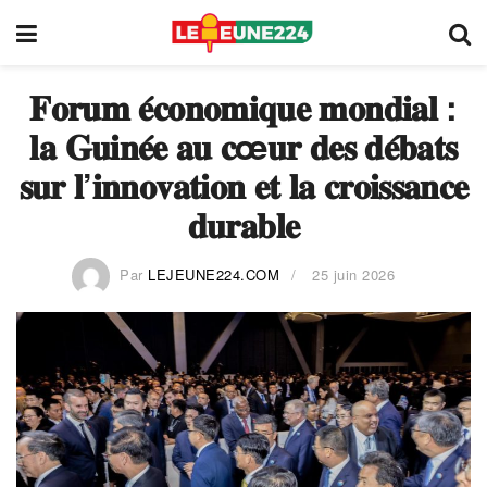
𝐅𝐨𝐫𝐮𝐦 𝐞́𝐜𝐨𝐧𝐨𝐦𝐢𝐪𝐮𝐞 𝐦𝐨𝐧𝐝𝐢𝐚𝐥 :
𝐥𝐚 𝐆𝐮𝐢𝐧𝐞́𝐞 𝐚𝐮 𝐜œ𝐮𝐫 𝐝𝐞𝐬 𝐝𝐞́𝐛𝐚𝐭𝐬
𝐬𝐮𝐫 𝐥’𝐢𝐧𝐧𝐨𝐯𝐚𝐭𝐢𝐨𝐧 𝐞𝐭 𝐥𝐚 𝐜𝐫𝐨𝐢𝐬𝐬𝐚𝐧𝐜𝐞
𝐝𝐮𝐫𝐚𝐛𝐥𝐞
Par
LEJEUNE224.COM
25 juin 2026