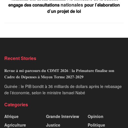
𝗲𝗻𝗴𝗮𝗴𝗲 𝗱𝗲𝘀 𝗰𝗼𝗻𝘀𝘂𝗹𝘁𝗮𝘁𝗶𝗼𝗻𝘀 nationales 𝗽𝗼𝘂𝗿 𝗹’𝗲́𝗹𝗮𝗯𝗼𝗿𝗮𝘁𝗶𝗼𝗻
𝗱’𝘂𝗻 𝗽𝗿𝗼𝗷𝗲𝘁 𝗱𝗲 𝗹𝗼𝗶
Recent Stories
𝐑𝐞𝐯𝐮𝐞 𝐚̀ 𝐦𝐢-𝐩𝐚𝐫𝐜𝐨𝐮𝐫𝐬 𝐝𝐮 𝐂𝐃𝐌𝐓 𝟐𝟎𝟐𝟔 : 𝐥𝐚 𝐏𝐫𝐢𝐦𝐚𝐭𝐮𝐫𝐞 𝐟𝐢𝐧𝐚𝐥𝐢𝐬𝐞 𝐬𝐨𝐧
𝐂𝐚𝐝𝐫𝐞 𝐝𝐞 𝐃𝐞́𝐩𝐞𝐧𝐬𝐞𝐬 𝐚̀ 𝐌𝐨𝐲𝐞𝐧 𝐓𝐞𝐫𝐦𝐞 𝟐𝟎𝟐𝟕-𝟐𝟎𝟐𝟗
Guinée : le PIB bondit à 36 milliards de dollars après le rebasage
de l’économie, selon le ministre Ismael Nabé
Categories
Afrique
Grande Interview
Opinion
Agriculture
Justice
Politique