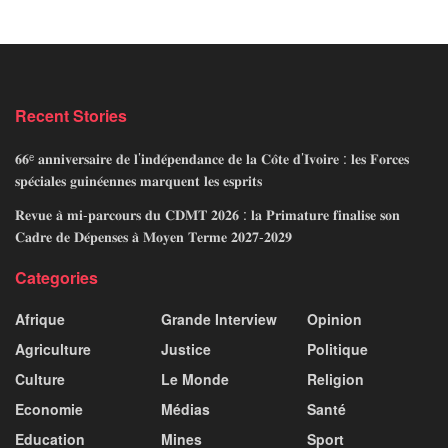
Recent Stories
𝟔𝟔ᵉ 𝐚𝐧𝐧𝐢𝐯𝐞𝐫𝐬𝐚𝐢𝐫𝐞 𝐝𝐞 𝐥’𝐢𝐧𝐝𝐞́𝐩𝐞𝐧𝐝𝐚𝐧𝐜𝐞 𝐝𝐞 𝐥𝐚 𝐂𝐨̂𝐭𝐞 𝐝’𝐈𝐯𝐨𝐢𝐫𝐞 : 𝐥𝐞𝐬 𝐅𝐨𝐫𝐜𝐞𝐬
𝐬𝐩𝐞́𝐜𝐢𝐚𝐥𝐞𝐬 𝐠𝐮𝐢𝐧𝐞́𝐞𝐧𝐧𝐞𝐬 𝐦𝐚𝐫𝐪𝐮𝐞𝐧𝐭 𝐥𝐞𝐬 𝐞𝐬𝐩𝐫𝐢𝐭𝐬
𝐑𝐞𝐯𝐮𝐞 𝐚̀ 𝐦𝐢-𝐩𝐚𝐫𝐜𝐨𝐮𝐫𝐬 𝐝𝐮 𝐂𝐃𝐌𝐓 𝟐𝟎𝟐𝟔 : 𝐥𝐚 𝐏𝐫𝐢𝐦𝐚𝐭𝐮𝐫𝐞 𝐟𝐢𝐧𝐚𝐥𝐢𝐬𝐞 𝐬𝐨𝐧
𝐂𝐚𝐝𝐫𝐞 𝐝𝐞 𝐃𝐞́𝐩𝐞𝐧𝐬𝐞𝐬 𝐚̀ 𝐌𝐨𝐲𝐞𝐧 𝐓𝐞𝐫𝐦𝐞 𝟐𝟎𝟐𝟕-𝟐𝟎𝟐𝟗
Categories
Afrique
Grande Interview
Opinion
Agriculture
Justice
Politique
Culture
Le Monde
Religion
Economie
Médias
Santé
Education
Mines
Sport