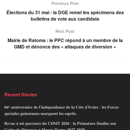
Previous Post
Élections du 31 mai : la DGE remet les spécimens des
bulletins de vote aux candidats
Next Post
Mairie de Ratoma : le PPC répond à un membre de la
GMD et dénonce des « attaques de diversion »
Recent Stories
𝟔𝟔ᵉ 𝐚𝐧𝐧𝐢𝐯𝐞𝐫𝐬𝐚𝐢𝐫𝐞 𝐝𝐞 𝐥’𝐢𝐧𝐝𝐞́𝐩𝐞𝐧𝐝𝐚𝐧𝐜𝐞 𝐝𝐞 𝐥𝐚 𝐂𝐨̂𝐭𝐞 𝐝’𝐈𝐯𝐨𝐢𝐫𝐞 : 𝐥𝐞𝐬 𝐅𝐨𝐫𝐜𝐞𝐬
𝐬𝐩𝐞́𝐜𝐢𝐚𝐥𝐞𝐬 𝐠𝐮𝐢𝐧𝐞́𝐞𝐧𝐧𝐞𝐬 𝐦𝐚𝐫𝐪𝐮𝐞𝐧𝐭 𝐥𝐞𝐬 𝐞𝐬𝐩𝐫𝐢𝐭𝐬
𝐑𝐞𝐯𝐮𝐞 𝐚̀ 𝐦𝐢-𝐩𝐚𝐫𝐜𝐨𝐮𝐫𝐬 𝐝𝐮 𝐂𝐃𝐌𝐓 𝟐𝟎𝟐𝟔 : 𝐥𝐚 𝐏𝐫𝐢𝐦𝐚𝐭𝐮𝐫𝐞 𝐟𝐢𝐧𝐚𝐥𝐢𝐬𝐞 𝐬𝐨𝐧
𝐂𝐚𝐝𝐫𝐞 𝐝𝐞 𝐃𝐞́𝐩𝐞𝐧𝐬𝐞𝐬 𝐚̀ 𝐌𝐨𝐲𝐞𝐧 𝐓𝐞𝐫𝐦𝐞 𝟐𝟎𝟐𝟕-𝟐𝟎𝟐𝟗