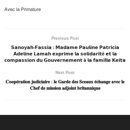
Avec la Primature
Previous Post
𝗦𝗮𝗻𝗼𝘆𝗮𝗵-𝗙𝗮𝘀𝘀𝗶𝗮 : 𝗠𝗮𝗱𝗮𝗺𝗲 𝗣𝗮𝘂𝗹𝗶𝗻𝗲 𝗣𝗮𝘁𝗿𝗶𝗰𝗶𝗮
𝗔𝗱𝗲𝗹𝗶𝗻𝗲 𝗟𝗮𝗺𝗮𝗵 𝗲𝘅𝗽𝗿𝗶𝗺𝗲 𝗹𝗮 𝘀𝗼𝗹𝗶𝗱𝗮𝗿𝗶𝘁é 𝗲𝘁 𝗹𝗮
𝗰𝗼𝗺𝗽𝗮𝘀𝘀𝗶𝗼𝗻 𝗱𝘂 𝗚𝗼𝘂𝘃𝗲𝗿𝗻𝗲𝗺𝗲𝗻𝘁 à 𝗹𝗮 𝗳𝗮𝗺𝗶𝗹𝗹𝗲 𝗞𝗲𝗶𝘁𝗮
Next Post
𝐂𝐨𝐨𝐩𝐞́𝐫𝐚𝐭𝐢𝐨𝐧 𝐣𝐮𝐝𝐢𝐜𝐢𝐚𝐢𝐫𝐞 : 𝐥𝐞 𝐆𝐚𝐫𝐝𝐞 𝐝𝐞𝐬 𝐒𝐜𝐞𝐚𝐮𝐱 𝐞́𝐜𝐡𝐚𝐧𝐠𝐞 𝐚𝐯𝐞𝐜 𝐥𝐞
𝐂𝐡𝐞𝐟 𝐝𝐞 𝐦𝐢𝐬𝐬𝐢𝐨𝐧 𝐚𝐝𝐣𝐨𝐢𝐧𝐭 𝐛𝐫𝐢𝐭𝐚𝐧𝐧𝐢𝐪𝐮𝐞