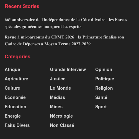
Recent Stories
𝟔𝟔ᵉ 𝐚𝐧𝐧𝐢𝐯𝐞𝐫𝐬𝐚𝐢𝐫𝐞 𝐝𝐞 𝐥’𝐢𝐧𝐝𝐞́𝐩𝐞𝐧𝐝𝐚𝐧𝐜𝐞 𝐝𝐞 𝐥𝐚 𝐂𝐨̂𝐭𝐞 𝐝’𝐈𝐯𝐨𝐢𝐫𝐞 : 𝐥𝐞𝐬 𝐅𝐨𝐫𝐜𝐞𝐬
𝐬𝐩𝐞́𝐜𝐢𝐚𝐥𝐞𝐬 𝐠𝐮𝐢𝐧𝐞́𝐞𝐧𝐧𝐞𝐬 𝐦𝐚𝐫𝐪𝐮𝐞𝐧𝐭 𝐥𝐞𝐬 𝐞𝐬𝐩𝐫𝐢𝐭𝐬
𝐑𝐞𝐯𝐮𝐞 𝐚̀ 𝐦𝐢-𝐩𝐚𝐫𝐜𝐨𝐮𝐫𝐬 𝐝𝐮 𝐂𝐃𝐌𝐓 𝟐𝟎𝟐𝟔 : 𝐥𝐚 𝐏𝐫𝐢𝐦𝐚𝐭𝐮𝐫𝐞 𝐟𝐢𝐧𝐚𝐥𝐢𝐬𝐞 𝐬𝐨𝐧
𝐂𝐚𝐝𝐫𝐞 𝐝𝐞 𝐃𝐞́𝐩𝐞𝐧𝐬𝐞𝐬 𝐚̀ 𝐌𝐨𝐲𝐞𝐧 𝐓𝐞𝐫𝐦𝐞 𝟐𝟎𝟐𝟕-𝟐𝟎𝟐𝟗
Categories
Afrique
Grande Interview
Opinion
Agriculture
Justice
Politique
Culture
Le Monde
Religion
Economie
Médias
Santé
Education
Mines
Sport
Energie
Nécrologie
Faits Divers
Non Classé