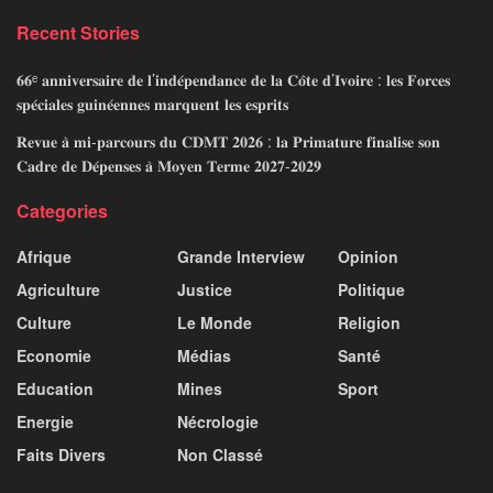
Recent Stories
𝟔𝟔ᵉ 𝐚𝐧𝐧𝐢𝐯𝐞𝐫𝐬𝐚𝐢𝐫𝐞 𝐝𝐞 𝐥’𝐢𝐧𝐝𝐞́𝐩𝐞𝐧𝐝𝐚𝐧𝐜𝐞 𝐝𝐞 𝐥𝐚 𝐂𝐨̂𝐭𝐞 𝐝’𝐈𝐯𝐨𝐢𝐫𝐞 : 𝐥𝐞𝐬 𝐅𝐨𝐫𝐜𝐞𝐬
𝐬𝐩𝐞́𝐜𝐢𝐚𝐥𝐞𝐬 𝐠𝐮𝐢𝐧𝐞́𝐞𝐧𝐧𝐞𝐬 𝐦𝐚𝐫𝐪𝐮𝐞𝐧𝐭 𝐥𝐞𝐬 𝐞𝐬𝐩𝐫𝐢𝐭𝐬
𝐑𝐞𝐯𝐮𝐞 𝐚̀ 𝐦𝐢-𝐩𝐚𝐫𝐜𝐨𝐮𝐫𝐬 𝐝𝐮 𝐂𝐃𝐌𝐓 𝟐𝟎𝟐𝟔 : 𝐥𝐚 𝐏𝐫𝐢𝐦𝐚𝐭𝐮𝐫𝐞 𝐟𝐢𝐧𝐚𝐥𝐢𝐬𝐞 𝐬𝐨𝐧
𝐂𝐚𝐝𝐫𝐞 𝐝𝐞 𝐃𝐞́𝐩𝐞𝐧𝐬𝐞𝐬 𝐚̀ 𝐌𝐨𝐲𝐞𝐧 𝐓𝐞𝐫𝐦𝐞 𝟐𝟎𝟐𝟕-𝟐𝟎𝟐𝟗
Categories
Afrique
Grande Interview
Opinion
Agriculture
Justice
Politique
Culture
Le Monde
Religion
Economie
Médias
Santé
Education
Mines
Sport
Energie
Nécrologie
Faits Divers
Non Classé