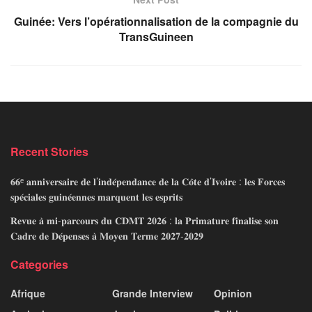
Guinée: Vers l’opérationnalisation de la compagnie du
TransGuineen
Recent Stories
𝟔𝟔ᵉ 𝐚𝐧𝐧𝐢𝐯𝐞𝐫𝐬𝐚𝐢𝐫𝐞 𝐝𝐞 𝐥’𝐢𝐧𝐝𝐞́𝐩𝐞𝐧𝐝𝐚𝐧𝐜𝐞 𝐝𝐞 𝐥𝐚 𝐂𝐨̂𝐭𝐞 𝐝’𝐈𝐯𝐨𝐢𝐫𝐞 : 𝐥𝐞𝐬 𝐅𝐨𝐫𝐜𝐞𝐬
𝐬𝐩𝐞́𝐜𝐢𝐚𝐥𝐞𝐬 𝐠𝐮𝐢𝐧𝐞́𝐞𝐧𝐧𝐞𝐬 𝐦𝐚𝐫𝐪𝐮𝐞𝐧𝐭 𝐥𝐞𝐬 𝐞𝐬𝐩𝐫𝐢𝐭𝐬
𝐑𝐞𝐯𝐮𝐞 𝐚̀ 𝐦𝐢-𝐩𝐚𝐫𝐜𝐨𝐮𝐫𝐬 𝐝𝐮 𝐂𝐃𝐌𝐓 𝟐𝟎𝟐𝟔 : 𝐥𝐚 𝐏𝐫𝐢𝐦𝐚𝐭𝐮𝐫𝐞 𝐟𝐢𝐧𝐚𝐥𝐢𝐬𝐞 𝐬𝐨𝐧
𝐂𝐚𝐝𝐫𝐞 𝐝𝐞 𝐃𝐞́𝐩𝐞𝐧𝐬𝐞𝐬 𝐚̀ 𝐌𝐨𝐲𝐞𝐧 𝐓𝐞𝐫𝐦𝐞 𝟐𝟎𝟐𝟕-𝟐𝟎𝟐𝟗
Categories
Afrique
Grande Interview
Opinion