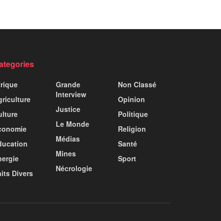
ategories
frique
Grande
Non Classé
Interview
riculture
Opinion
Justice
ulture
Politique
Le Monde
conomie
Religion
Médias
ducation
Santé
Mines
nergie
Sport
Nécrologie
its Divers