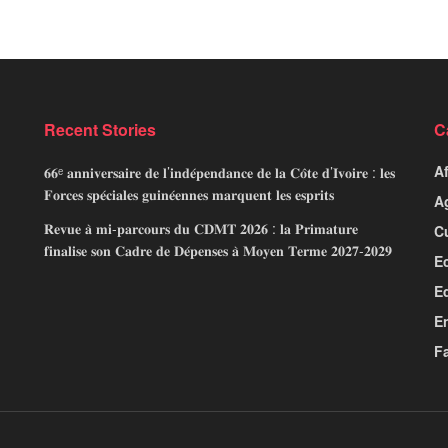
Recent Stories
C
A
𝟔𝟔ᵉ 𝐚𝐧𝐧𝐢𝐯𝐞𝐫𝐬𝐚𝐢𝐫𝐞 𝐝𝐞 𝐥’𝐢𝐧𝐝𝐞́𝐩𝐞𝐧𝐝𝐚𝐧𝐜𝐞 𝐝𝐞 𝐥𝐚 𝐂𝐨̂𝐭𝐞 𝐝’𝐈𝐯𝐨𝐢𝐫𝐞 : 𝐥𝐞𝐬
𝐅𝐨𝐫𝐜𝐞𝐬 𝐬𝐩𝐞́𝐜𝐢𝐚𝐥𝐞𝐬 𝐠𝐮𝐢𝐧𝐞́𝐞𝐧𝐧𝐞𝐬 𝐦𝐚𝐫𝐪𝐮𝐞𝐧𝐭 𝐥𝐞𝐬 𝐞𝐬𝐩𝐫𝐢𝐭𝐬
Ag
𝐑𝐞𝐯𝐮𝐞 𝐚̀ 𝐦𝐢-𝐩𝐚𝐫𝐜𝐨𝐮𝐫𝐬 𝐝𝐮 𝐂𝐃𝐌𝐓 𝟐𝟎𝟐𝟔 : 𝐥𝐚 𝐏𝐫𝐢𝐦𝐚𝐭𝐮𝐫𝐞
C
𝐟𝐢𝐧𝐚𝐥𝐢𝐬𝐞 𝐬𝐨𝐧 𝐂𝐚𝐝𝐫𝐞 𝐝𝐞 𝐃𝐞́𝐩𝐞𝐧𝐬𝐞𝐬 𝐚̀ 𝐌𝐨𝐲𝐞𝐧 𝐓𝐞𝐫𝐦𝐞 𝟐𝟎𝟐𝟕-𝟐𝟎𝟐𝟗
E
E
E
Fa