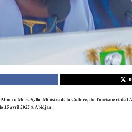
S
 𝐌𝐨𝐮𝐬𝐬𝐚 𝐌𝐨ï𝐬𝐞 𝐒𝐲𝐥𝐥𝐚, 𝐌𝐢𝐧𝐢𝐬𝐭𝐫𝐞 𝐝𝐞 𝐥𝐚 𝐂𝐮𝐥𝐭𝐮𝐫𝐞, 𝐝𝐮 𝐓𝐨𝐮𝐫𝐢𝐬𝐦𝐞 𝐞𝐭 𝐝𝐞 𝐥’
𝐞 𝟏𝟓 𝐚𝐯𝐫𝐢𝐥 𝟐𝟎𝟐𝟓 à 𝐀𝐛𝐢𝐝𝐣𝐚𝐧 :