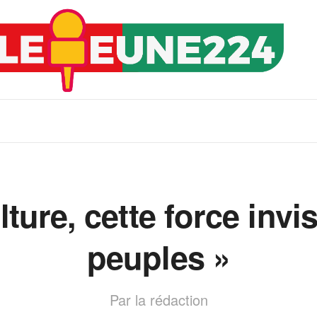
ure, cette force invisi
peuples »
Par la rédaction