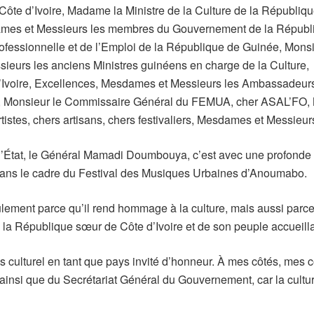
ôte d’Ivoire, Madame la Ministre de la Culture de la République
dames et Messieurs les membres du Gouvernement de la Républi
ofessionnelle et de l’Emploi de la République de Guinée, Monsi
eurs les anciens Ministres guinéens en charge de la Culture,
Ivoire, Excellences, Mesdames et Messieurs les Ambassadeurs
es, Monsieur le Commissaire Général du FEMUA, cher ASAL’FO,
tistes, chers artisans, chers festivaliers, Mesdames et Messieurs
l’État, le Général Mamadi Doumbouya, c’est avec une profonde 
dans le cadre du Festival des Musiques Urbaines d’Anoumabo.
ulement parce qu’il rend hommage à la culture, mais aussi parc
e la République sœur de Côte d’Ivoire et de son peuple accueilla
 culturel en tant que pays invité d’honneur. À mes côtés, mes c
insi que du Secrétariat Général du Gouvernement, car la culture,