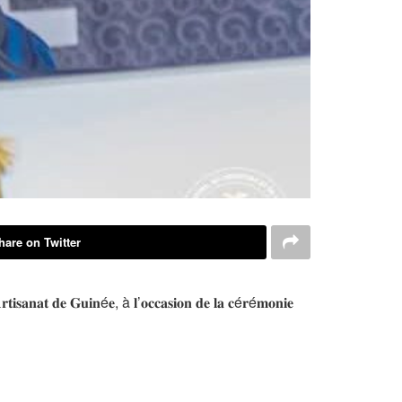
hare on Twitter
𝐫𝐭𝐢𝐬𝐚𝐧𝐚𝐭 𝐝𝐞 𝐆𝐮𝐢𝐧é𝐞, à 𝐥’𝐨𝐜𝐜𝐚𝐬𝐢𝐨𝐧 𝐝𝐞 𝐥𝐚 𝐜é𝐫é𝐦𝐨𝐧𝐢𝐞