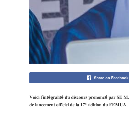
Share on Facebook
𝐕𝐨𝐢𝐜𝐢 𝐥’𝐢𝐧𝐭é𝐠𝐫𝐚𝐥𝐢𝐭é 𝐝𝐮 𝐝𝐢𝐬𝐜𝐨𝐮𝐫𝐬 𝐩𝐫𝐨𝐧𝐨𝐧𝐜é 𝐩𝐚𝐫 𝐒𝐄 𝐌.
𝐝𝐞 𝐥𝐚𝐧𝐜𝐞𝐦𝐞𝐧𝐭 𝐨𝐟𝐟𝐢𝐜𝐢𝐞𝐥 𝐝𝐞 𝐥𝐚 𝟏𝟕ᵉ é𝐝𝐢𝐭𝐢𝐨𝐧 𝐝𝐮 𝐅𝐄𝐌𝐔𝐀, 